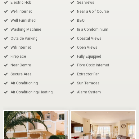
Electric Hob
Sea views
Wi-fi Internet
Near a Golf Course
Well Furnished
BBQ
Washing Machine
In a Condominium
Outside Parking
Coastal Views
Wifi Internet
Open Views
Fireplace
Fully Equipped
Near Centre
Fibre Optic Internet
Secure Area
Extractor Fan
Air Conditioning
Sun Terraces
Air Conditioning/Heating
Alarm System