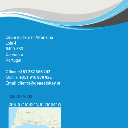
Clube Golfemar, Alfanzina
Loja 4
8400-550
Carvoeiro
Portugal
Office:
+351 282 358 242
Mobile:
+351 910 879 922
Email:
clients@genesiskey.pt
OUR LOCATION
GPS: 37° 5' 42" N, 8° 26' 34" W