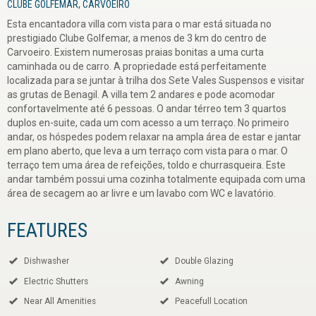
CLUBE GOLFEMAR, CARVOEIRO
Esta encantadora villa com vista para o mar está situada no
prestigiado Clube Golfemar, a menos de 3 km do centro de
Carvoeiro. Existem numerosas praias bonitas a uma curta
caminhada ou de carro. A propriedade está perfeitamente
localizada para se juntar à trilha dos Sete Vales Suspensos e visitar
as grutas de Benagil. A villa tem 2 andares e pode acomodar
confortavelmente até 6 pessoas. O andar térreo tem 3 quartos
duplos en-suite, cada um com acesso a um terraço. No primeiro
andar, os hóspedes podem relaxar na ampla área de estar e jantar
em plano aberto, que leva a um terraço com vista para o mar. O
terraço tem uma área de refeições, toldo e churrasqueira. Este
andar também possui uma cozinha totalmente equipada com uma
área de secagem ao ar livre e um lavabo com WC e lavatório.
FEATURES
Dishwasher
Double Glazing
Electric Shutters
Awning
Near All Amenities
Peacefull Location